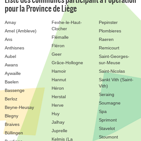
pour la Province de Liège
Amay
Fexhe-le-Haut-
Pepinster
Clocher
Amel (Ambleve)
Plombieres
Flémalle
Ans
Raeren
Fléron
Anthisnes
Remicourt
Geer
Aubel
Saint-Georges-
Grâce-Hollogne
sur-Meuse
Awans
Hamoir
Saint-Nicolas
Aywaille
Hannut
Sankt Vith (Saint-
Baelen
Vith)
Héron
Bassenge
Seraing
Herstal
Berloz
Soumagne
Herve
Beyne-Heusay
Spa
Huy
Blegny
Sprimont
Jalhay
Braives
Stavelot
Juprelle
Büllingen
Stoumont
Kelmis (La