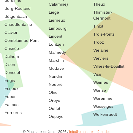
Burdinne
Calamine)
Theux
Burg-Reuland
Liege
Thimister-
Bütgenbach
Clermont
Lierneux
Chaudfontaine
Tinlot
Limbourg
Clavier
Trois-Ponts
Lincent
Comblain-au-Pont
Trooz
Lontzen
Crisnée
Verlaine
Malmedy
Dalhem
Verviers
Marchin
Dison
Villers-le-Bouillet
Modave
Donceel
Visé
Nandrin
Engis
Waimes
Neupré
Esneux
Wanze
Olne
Eupen
Waremme
Oreye
Faimes
Wasseiges
Ouffet
Ferrieres
Welkenraedt
Oupeye
© Place aux enfants - 2026 /
info@placeauxenfants.be