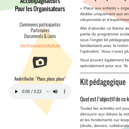
Accompagnateurs
Pour les Organisateurs
« Place aux enfants » orga
dédiée uniquement aux enf
citoyenneté et d’expériment
Communes participantes
Afin d’aborder ce thème de
Partenaires
partie du programme scolai
Documents & Liens
sous l'onglet kit pédagogiqu
familiarisent avec la notion
info@placeauxenfants.be
l’opération. Vous n’avez pl
Vous pouvez également fai
spécialement pour eux. Ils
André Borbé : "Place, place, place"
Kit pédagogique
Quel est l’objectif de ce k
Toutes les activités ont pou
découvrir aux élèves la no
et les fondements sur lesq
(droits, devoirs, collaborati