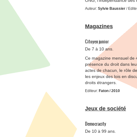
ONG, l’indépendance des m
Auteur:
Sylvie Baussier
/ Edit
Magazines
Citoyen junior
De 7 à 10 ans.
Ce magazine mensuel de 40
présence du droit dans leur
actes de chacun, le rôle de
les enjeux des lois en disc
droits étrangers.
Editeur:
Faton / 2010
Jeux de société
Democracity
De 10 à 99 ans.