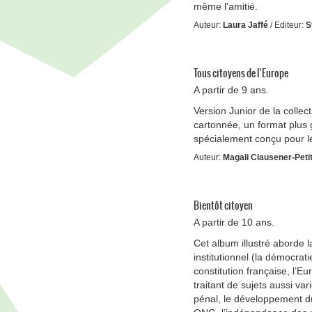
même l'amitié.
Auteur:
Laura Jaffé
/ Editeur:
S
Tous citoyens de l’Europe
A partir de 9 ans.
Version Junior de la collec
cartonnée, un format plus
spécialement conçu pour l
Auteur:
Magali Clausener-Peti
Bientôt citoyen
A partir de 10 ans.
Cet album illustré aborde l
institutionnel (la démocratie 
constitution française, l’
traitant de sujets aussi vari
pénal, le développement dura