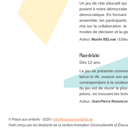
Un jeu de rôle éducatif qui 
posent à notre démocratie e
démocratique. En formant un
ensemble, les participants s’
mis sur la collaboration, l
modes de décision et la ges
Auteur:
Musée BELvue
/ Edite
Place de la loi
Dès 12 ans.
Le jeu se présente comme 
lance le dé, avance son pio
correspondant à la couleur 
du jeu est de réunir le pl
jetons, en trouvant les bo
Auteur:
Jean-Pierre Rosenczv
© Place aux enfants - 2026 /
info@placeauxenfants.be
Outil conçu par les étudiants de la section Animation Socioculturelle et Éduc