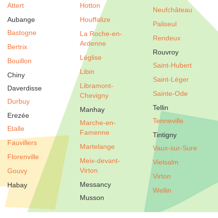
Attert
Hotton
Neufchâteau
Aubange
Houffalize
Paliseul
Bastogne
La Roche-en-
Rendeux
Ardenne
Bertrix
Rouvroy
Léglise
Bouillon
Saint-Hubert
Libin
Chiny
Saint-Léger
Libramont-
Daverdisse
Sainte-Ode
Chevigny
Durbuy
Tellin
Manhay
Erezée
Tenneville
Marche-en-
Etalle
Famenne
Tintigny
Fauvillers
Martelange
Vaux-sur-Sure
Florenville
Meix-devant-
Vielsalm
Virton
Gouvy
Virton
Messancy
Habay
Wellin
Musson